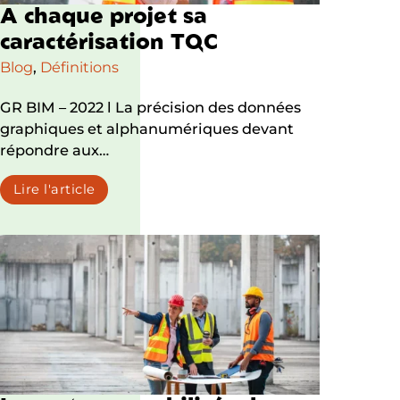
A
c
h
a
q
u
e
p
r
o
j
e
t
s
a
c
a
r
a
c
t
é
r
i
s
a
t
i
o
n
T
Q
C
Blog
,
Définitions
GR BIM – 2022 l La précision des données
graphiques et alphanumériques devant
répondre aux…
Lire l'article