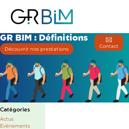
GR BIM : Définitions
Contact
Découvrir nos prestations
Catégories
Actus
Évènements