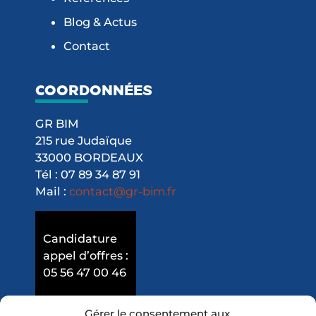
Blog & Actus
Contact
COORDONNÉES
GR BIM
215 rue Judaïque
33000 BORDEAUX
Tél : 07 89 34 87 91
Mail :
contact@gr-bim.fr
Candidature
appel d’offres :
05 56 47 00 46
Gérer le consentement aux