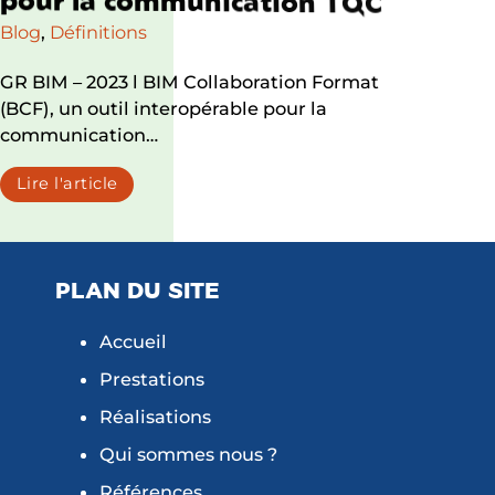
p
o
u
r
l
a
c
o
m
m
u
n
i
c
a
t
i
o
n
T
Q
C
Blog
,
Définitions
GR BIM – 2023 l BIM Collaboration Format
(BCF), un outil interopérable pour la
communication…
Lire l'article
PLAN DU SITE
Accueil
Prestations
Réalisations
Qui sommes nous ?
Références