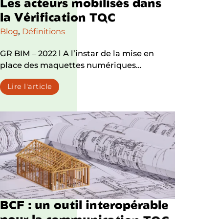
L
e
s
a
c
t
e
u
r
s
m
o
b
i
l
i
s
é
s
d
a
n
s
l
a
V
é
r
i
f
i
c
a
t
i
o
n
T
Q
C
Blog
,
Définitions
GR BIM – 2022 l A l’instar de la mise en
place des maquettes numériques…
Lire l'article
B
C
F
:
u
n
o
u
t
i
l
i
n
t
e
r
o
p
é
r
a
b
l
e