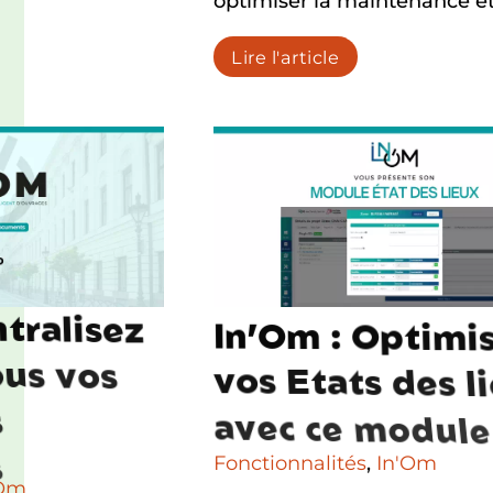
optimiser la maintenance e
Lire l'article
n
t
r
a
l
i
s
e
z
I
n
’
O
m
:
O
p
t
i
m
i
o
u
s
v
o
s
v
o
s
E
t
a
t
s
d
e
s
l
i
s
a
v
e
c
c
e
m
o
d
u
l
e
s
Fonctionnalités
,
In'Om
'Om