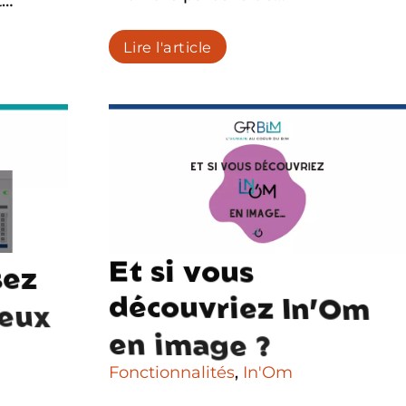
t…
Lire l'article
E
t
s
i
v
o
u
s
s
e
z
d
é
c
o
u
v
r
i
e
z
I
n
’
O
m
e
u
x
e
n
i
m
a
g
e
?
Fonctionnalités
,
In'Om