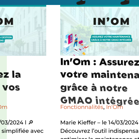
I
n
’
O
m
:
A
s
s
u
r
e
e
z
l
a
v
o
t
r
e
m
a
i
n
t
e
n
v
o
s
g
r
â
c
e
à
n
o
t
r
e
G
M
A
O
i
n
t
é
g
r
é
'Om
Fonctionnalités
,
In'Om
/03/2024 l 🔎
Marie Kieffer – le 14/03/2024 
 simplifiée avec
Découvrez l’outil indispens