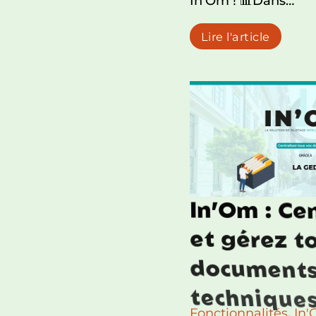
In’Om ! 📊Dans…
Lire l'article
I
n
’
O
m
:
C
e
e
t
g
é
r
e
z
t
d
o
c
u
m
e
n
t
t
e
c
h
n
i
q
u
e
Fonctionnalités
,
In