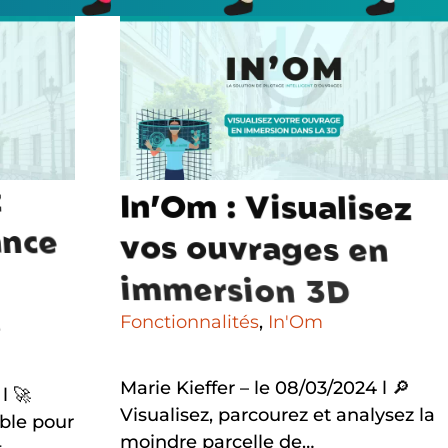
z
I
n
’
O
m
:
V
i
s
u
a
l
i
s
e
z
a
n
c
e
v
o
s
o
u
v
r
a
g
e
s
e
n
i
m
m
e
r
s
i
o
n
3
D
e
Fonctionnalités
,
In'Om
Marie Kieffer – le 08/03/2024 l 🔎
l 🚀
Visualisez, parcourez et analysez la
able pour
moindre parcelle de…