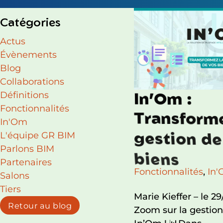
Catégories
Actus
Évènements
Blog
Collaborations
Définitions
I
n
’
O
m
:
Fonctionnalités
T
r
a
n
s
f
o
r
m
In'Om
g
e
s
t
i
o
n
d
e
L'équipe GR BIM
Parlons BIM
b
i
e
n
s
Partenaires
Fonctionnalités
,
In
Salons
Tiers
Marie Kieffer – le 29
Retour au blog
Zoom sur la gestion