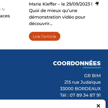
Marie Kieffer – le 29/09/2023 l 🎥
l ✨
Quoi de mieux qu’une
paces
démonstration vidéo pour
découvrir…
Lire l'article
COORDONNÉES
GR BIM
215 rue Judaïque
33000 BORDEAUX
Tél : 07 89 34 87 91
Mail :
contact@gr-bim.fr