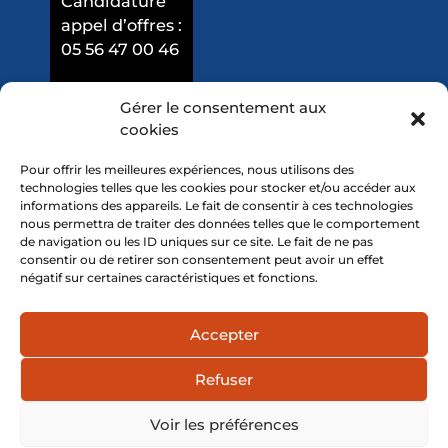
Candidature
appel d’offres :
05 56 47 00 46
Gérer le consentement aux
cookies
Pour offrir les meilleures expériences, nous utilisons des
technologies telles que les cookies pour stocker et/ou accéder aux
informations des appareils. Le fait de consentir à ces technologies
nous permettra de traiter des données telles que le comportement
de navigation ou les ID uniques sur ce site. Le fait de ne pas
consentir ou de retirer son consentement peut avoir un effet
négatif sur certaines caractéristiques et fonctions.
Mentions légales
Accepter
Politique de confidentialité
Refuser
© 2026 - Tous droits réservés GR BIM
Voir les préférences
Réalisation
Agence KVI
- Graphisme et web design
Noémie Pulido