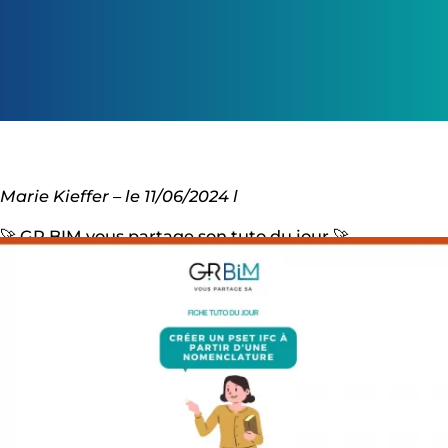
Marie Kieffer – le 11/06/2024 l
🚀 GR BIM vous partage son tuto du jour 🚀
Vous souhaitez maîtriser REVIT ? Nous vous
partageons aujourd’hui une nouvelle fiche tutoriel
pour vous accompagner !
GR BIM est ravi de vous aider à gravir les échelons de
l’expertise BIM ! En tant qu’organisme de formation
certifié Qualiopi, notre mission est de rendre le BIM
accessible à tous.