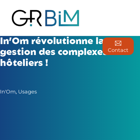
In’Om révolutionne la
Contact
gestion des complexes
hôteliers !
In'Om
,
Usages