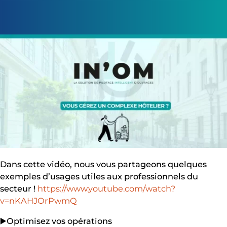
Marie Kieffer – le 10/09/2024
l
Découvrez comment In’Om transforme le pilotage de
votre hôtel, du service de chambre à la maintenance
des installations
Dans cette vidéo, nous vous partageons quelques
exemples d’usages utiles aux professionnels du
secteur !
https://www.youtube.com/watch?
v=nKAHJOrPwmQ
▶️Optimisez vos opérations